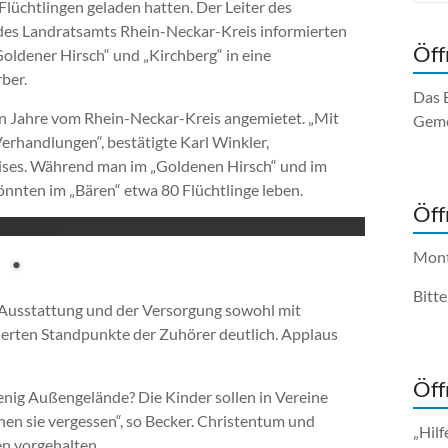
lüchtlingen geladen hatten. Der Leiter des
des Landratsamts Rhein-Neckar-Kreis informierten
Öff
oldener Hirsch“ und „Kirchberg“ in eine
ber.
Das 
n Jahre vom Rhein-Neckar-Kreis angemietet. „Mit
Geme
erhandlungen“, bestätigte Karl Winkler,
ises. Während man im „Goldenen Hirsch“ und im
nnten im „Bären“ etwa 80 Flüchtlinge leben.
Öff
Mont
Bitt
Ausstattung und der Versorgung sowohl mit
zierten Standpunkte der Zuhörer deutlich. Applaus
Öff
nig Außengelände? Die Kinder sollen in Vereine
n sie vergessen“, so Becker. Christentum und
„Hilf
n vorgehalten.