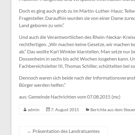
Doch es ging auch grob zu im Martin-Luther-Haus: Teilw
Fragesteller. Daraufhin wurden sie von einer Dame zurech
Land geboren zu sein.“
Und auch die Verantwortlichen des Rhein-Neckar-Kreise
rechtfertigen. „Wir machen keine Gesetze, wir machen kei
ab.“ Das wollte Karl Winkler klarstellen. Man setze nur
Dossenheim in sechs bis acht Wochen losgehen kann. U
Fachbereichsleiter III, Thomas Schiller, schüttelten be
Dennoch waren sich beide nach der Informationsveransta
Bürger werden helfen.“
aus: Gemeinde Nachrichten vom 07.08.2015 (mc)
admin
7. August 2015
Berichte aus dem Steuer
←
Präsentation des Landratsamtes