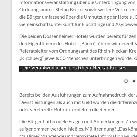
Informationsveranstaltung über die Unterbringung von F
Ordnungsamtes, Stefan Becker sowie weitere Vertreter 
die Bürger umfassend über die Umnutzung der Hotels „G
Gemeinschaftsunterkunft für Flüchtlinge und Asylbewer
Die beiden Dossenheimer Hotels wurden bereits für zeh
den Eigentümern des Hotels „Bären“ führen wir derzeit V
Referatsleiter vom Ordnungsamt des Rhein-Neckar-Kre
„Kirchberg“ jeweils 50 Menschen unterbringen würde, kö
Die Verantwortlichen des Rhein-Neckar-Kreises
Bereits bei den Ausführungen zum Aufnahmedruck, der 
Dienstleistungen als auch mit Geld wurden die differen
oder vereinzelte Buhrufe erhielten die Redner.
Die Bürger hatten viele Fragen und Anmerkungen: Zu we
aufgenommen werden, hieß es. Mülltrennung? „Das könne
Muslime? Mangelnde und verspätete Information wurde