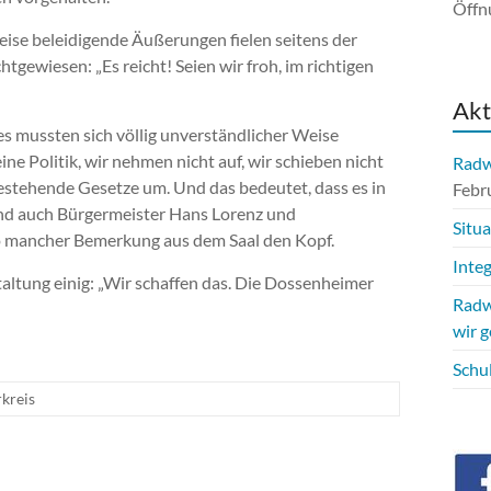
Öffn
eise beleidigende Äußerungen fielen seitens der
tgewiesen: „Es reicht! Seien wir froh, im richtigen
Akt
s mussten sich völlig unverständlicher Weise
ne Politik, wir nehmen nicht auf, wir schieben nicht
Radwe
 bestehende Gesetze um. Und das bedeutet, dass es in
Febr
nd auch Bürgermeister Hans Lorenz und
Situ
i so mancher Bemerkung aus dem Saal den Kopf.
Integ
ltung einig: „Wir schaffen das. Die Dossenheimer
Radw
wir 
Schu
kreis