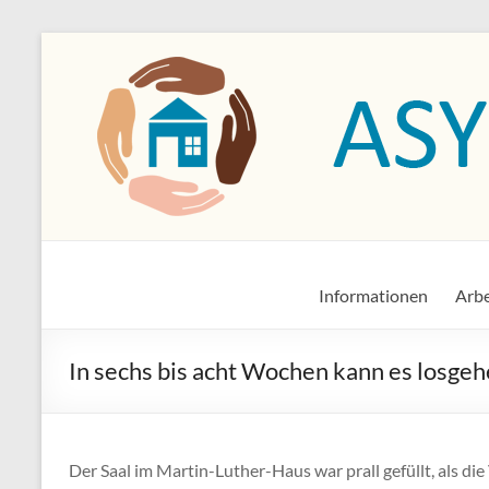
Zum
Inhalt
springen
Asylkreis Dossenheim
Informationen von und für den Asylkreis Dossenheim
Informationen
Arbe
In sechs bis acht Wochen kann es losge
Der Saal im Martin-Luther-Haus war prall gefüllt, als d