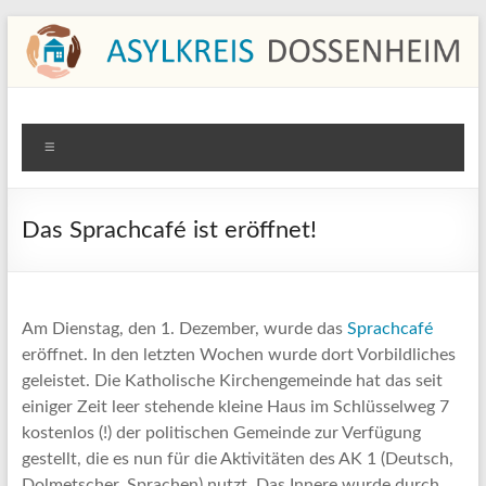
Zum
Inhalt
springen
Asylkreis Dossenheim
Informationen von und für den Asylkreis Dossenheim
Menü
Das Sprachcafé ist eröffnet!
Am Dienstag, den 1. Dezember, wurde das
Sprachcafé
eröffnet. In den letzten Wochen wurde dort Vorbildliches
geleistet. Die Katholische Kirchengemeinde hat das seit
einiger Zeit leer stehende kleine Haus im Schlüsselweg 7
kostenlos (!) der politischen Gemeinde zur Verfügung
gestellt, die es nun für die Aktivitäten des AK 1 (Deutsch,
Dolmetscher, Sprachen) nutzt. Das Innere wurde durch