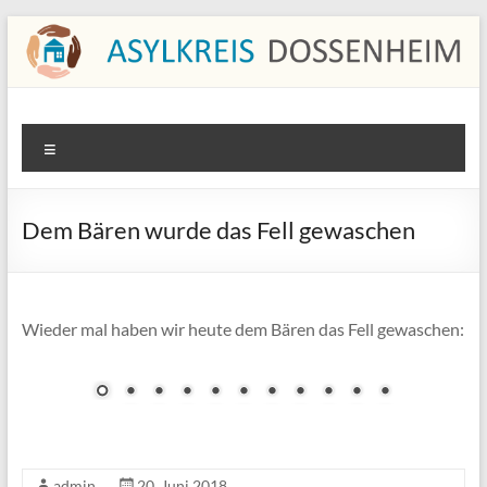
Zum
Inhalt
springen
Asylkreis Dossenheim
Informationen von und für den Asylkreis Dossenheim
Menü
Dem Bären wurde das Fell gewaschen
Wieder mal haben wir heute dem Bären das Fell gewaschen:
admin
20. Juni 2018