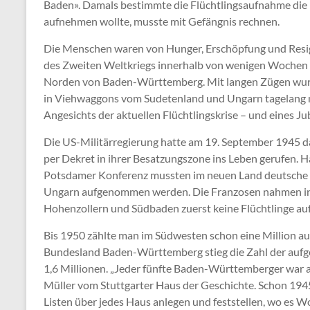
Baden». Damals bestimmte die Flüchtlingsaufnahme die
aufnehmen wollte, musste mit Gefängnis rechnen.
Die Menschen waren von Hunger, Erschöpfung und Resig
des Zweiten Weltkriegs innerhalb von wenigen Wochen 
Norden von Baden-Württemberg. Mit langen Zügen wurd
in Viehwaggons vom Sudetenland und Ungarn tagelang 
Angesichts der aktuellen Flüchtlingskrise – und eines 
Die US-Militärregierung hatte am 19. September 1945
per Dekret in ihrer Besatzungszone ins Leben gerufen. 
Potsdamer Konferenz mussten im neuen Land deutsche V
Ungarn aufgenommen werden. Die Franzosen nahmen in
Hohenzollern und Südbaden zuerst keine Flüchtlinge auf.
Bis 1950 zählte man im Südwesten schon eine Million
Bundesland Baden-Württemberg stieg die Zahl der aufg
1,6 Millionen. „Jeder fünfte Baden-Württemberger war al
Müller vom Stuttgarter Haus der Geschichte. Schon 1
Listen über jedes Haus anlegen und feststellen, wo es