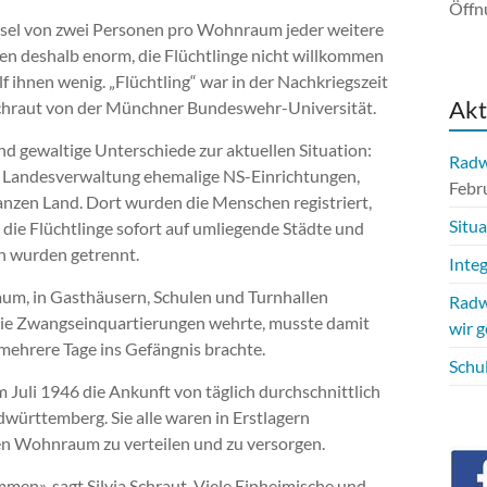
Öffn
sel von zwei Personen pro Wohnraum jeder weitere
n deshalb enorm, die Flüchtlinge nicht willkommen
ihnen wenig. „Flüchtling“ war in der Nachkriegszeit
Akt
 Schraut von der Münchner Bundeswehr-Universität.
 gewaltige Unterschiede zur aktuellen Situation:
Radwe
e Landesverwaltung ehemalige NS-Einrichtungen,
Febr
nzen Land. Dort wurden die Menschen registriert,
Situ
 die Flüchtlinge sofort auf umliegende Städte und
 wurden getrennt.
Integ
m, in Gasthäusern, Schulen und Turnhallen
Radw
 die Zwangseinquartierungen wehrte, musste damit
wir 
 mehrere Tage ins Gefängnis brachte.
Schu
Juli 1946 die Ankunft von täglich durchschnittlich
ürttemberg. Sie alle waren in Erstlagern
en Wohnraum zu verteilen und zu versorgen.
men», sagt Silvia Schraut. Viele Einheimische und