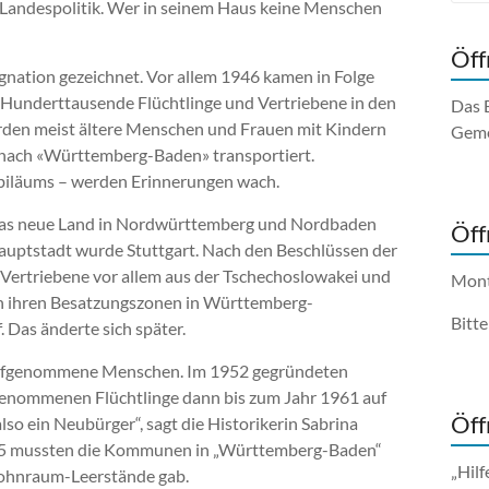
 Landespolitik. Wer in seinem Haus keine Menschen
Öff
nation gezeichnet. Vor allem 1946 kamen in Folge
Hunderttausende Flüchtlinge und Vertriebene in den
Das 
en meist ältere Menschen und Frauen mit Kindern
Geme
nach «Württemberg-Baden» transportiert.
Jubiläums – werden Erinnerungen wach.
 das neue Land in Nordwürttemberg und Nordbaden
Öff
Hauptstadt wurde Stuttgart. Nach den Beschlüssen der
ertriebene vor allem aus der Tschechoslowakei und
Mont
 ihren Besatzungszonen in Württemberg-
Bitt
 Das änderte sich später.
 aufgenommene Menschen. Im 1952 gegründeten
enommenen Flüchtlinge dann bis zum Jahr 1961 auf
Öff
so ein Neubürger“, sagt die Historikerin Sabrina
945 mussten die Kommunen in „Württemberg-Baden“
„Hilf
 Wohnraum-Leerstände gab.