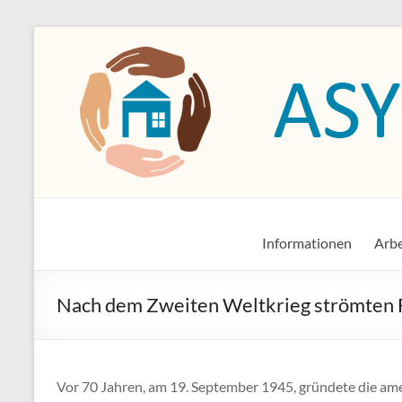
Zum
Inhalt
springen
Asylkreis Dossenheim
Informationen von und für den Asylkreis Dossenheim
Informationen
Arbe
Nach dem Zweiten Weltkrieg strömten F
Vor 70 Jahren, am 19. September 1945, gründete die am