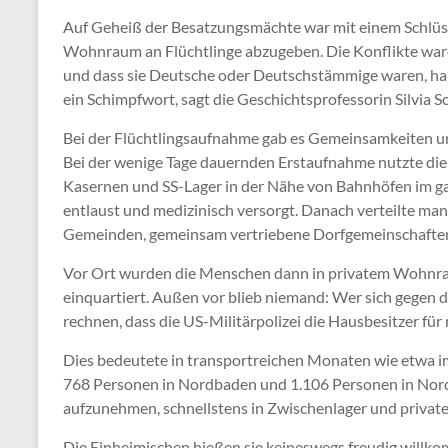
Auf Geheiß der Besatzungsmächte war mit einem Schlüs
Wohnraum an Flüchtlinge abzugeben. Die Konflikte ware
und dass sie Deutsche oder Deutschstämmige waren, half 
ein Schimpfwort, sagt die Geschichtsprofessorin Silvia
Bei der Flüchtlingsaufnahme gab es Gemeinsamkeiten und
Bei der wenige Tage dauernden Erstaufnahme nutzte di
Kasernen und SS-Lager in der Nähe von Bahnhöfen im ga
entlaust und medizinisch versorgt. Danach verteilte man
Gemeinden, gemeinsam vertriebene Dorfgemeinschaften
Vor Ort wurden die Menschen dann in privatem Wohnrau
einquartiert. Außen vor blieb niemand: Wer sich gegen
rechnen, dass die US-Militärpolizei die Hausbesitzer für
Dies bedeutete in transportreichen Monaten wie etwa im 
768 Personen in Nordbaden und 1.106 Personen in Nordw
aufzunehmen, schnellstens in Zwischenlager und privat
Die Einheimischen hießen sie keineswegs freudig willkom