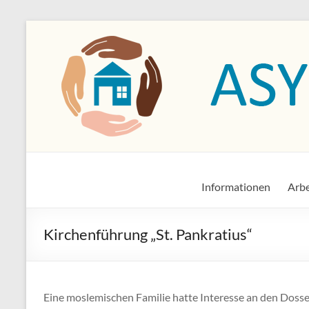
Zum
Inhalt
springen
Asylkreis Dossenheim
Informationen von und für den Asylkreis Dossenheim
Informationen
Arbe
Kirchenführung „St. Pankratius“
Eine moslemischen Familie hatte Interesse an den Doss