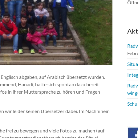
Öffn
Akt
Radwe
Febr
Situ
Integ
f Englisch abgaben, auf Arabisch übersetzt wurden.
ammend, Hanadi, hatte sich spontan dazu bereit
Radw
 Infos in ihrer Muttersprache zu hören und Fragen
wir 
Schu
en wir leider keinen Übersetzer dabei. Im Nachhinein
che frei zu bewegen und viele Fotos zu machen (auf
 Sonntagsgottesdienstbesuch bereits das Ritual,