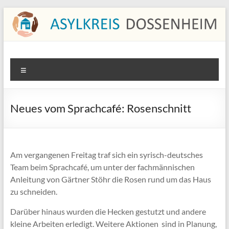
Zum
Inhalt
springen
Asylkreis Dossenheim
Informationen von und für den Asylkreis Dossenheim
Menü
Neues vom Sprachcafé: Rosenschnitt
Am vergangenen Freitag traf sich ein syrisch-deutsches
Team beim Sprachcafé, um unter der fachmännischen
Anleitung von Gärtner Stöhr die Rosen rund um das Haus
zu schneiden.
Darüber hinaus wurden die Hecken gestutzt und andere
kleine Arbeiten erledigt. Weitere Aktionen sind in Planung,